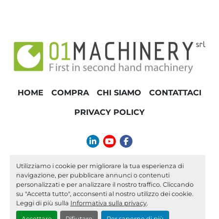
TONNELLAGGIO
HOME
COMPRA
CHI SIAMO
CONTATTACI
PRIVACY POLICY
linkedin
youtube
facebook
info@01machinery.com
Utilizziamo i cookie per migliorare la tua esperienza di
navigazione, per pubblicare annunci o contenuti
Machinio System
sito web di
Machinio
personalizzati e per analizzare il nostro traffico. Cliccando
su "Accetta tutto", acconsenti al nostro utilizzo dei cookie.
Personalizza le preferenze sui Cookies
Leggi di più sulla
Informativa sulla privacy
.
Accettare
Rifiutare
Per saperne di più