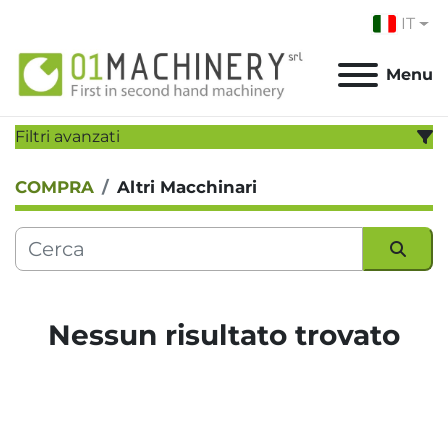
IT
Menu
Filtri avanzati
COMPRA
Altri Macchinari
CATEGORIA:
PRODUTTORE:
Ordina per
MODELLO:
Nessun risultato trovato
ANNO
Applicare
Cancella