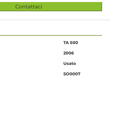
Contattaci
TA 500
2006
Usato
SO0007