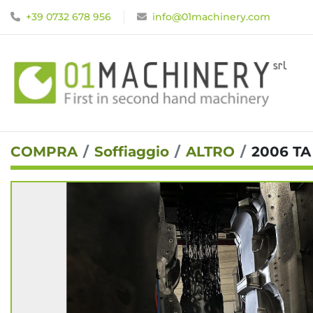
+39 0732 678 956
info@01machinery.com
COMPRA
Soffiaggio
ALTRO
2006 TA