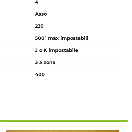
4
Asso
230
500° max impostabili
J o K impostabile
3 a zona
400