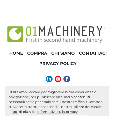
HOME
COMPRA
CHI SIAMO
CONTATTACI
PRIVACY POLICY
linkedin
youtube
facebook
info@01machinery.com
Utilizziamo i cookie per migliorare la tua esperienza di
navigazione, per pubblicare annunci o contenuti
Machinio System
sito web di
Machinio
personalizzati e per analizzare il nostro traffico. Cliccando
su "Accetta tutto", acconsenti al nostro utilizzo dei cookie.
Personalizza le preferenze sui Cookies
Leggi di più sulla
Informativa sulla privacy
.