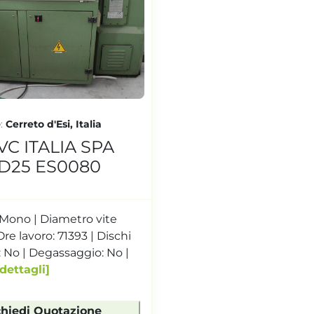
e
Cerreto d'Esi, Italia
VC ITALIA SPA
D25 ES0080
 Mono | Diametro vite
re lavoro: 71393 | Dischi
 No | Degassaggio: No |
dettagli
chiedi Quotazione