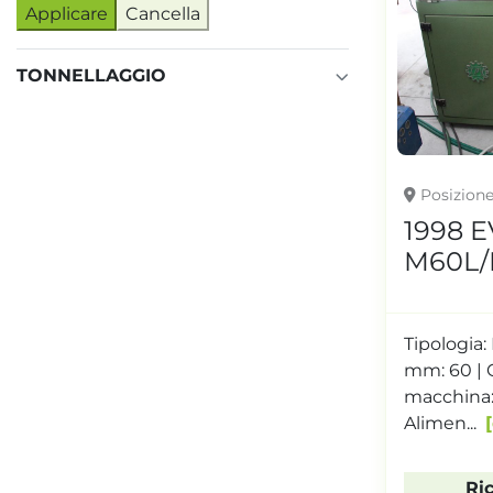
Applicare
Cancella
TONNELLAGGIO
Posizion
1998 E
M60L/
Tipologia:
mm: 60 | O
macchina:
Alimen...
Ri