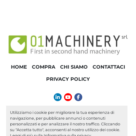
HOME
COMPRA
CHI SIAMO
CONTATTACI
PRIVACY POLICY
linkedin
youtube
facebook
info@01machinery.com
Utilizziamo i cookie per migliorare la tua esperienza di
navigazione, per pubblicare annunci o contenuti
Machinio System
sito web di
Machinio
personalizzati e per analizzare il nostro traffico. Cliccando
su "Accetta tutto", acconsenti al nostro utilizzo dei cookie.
Personalizza le preferenze sui Cookies
Leggi di più sulla
Informativa sulla privacy
.