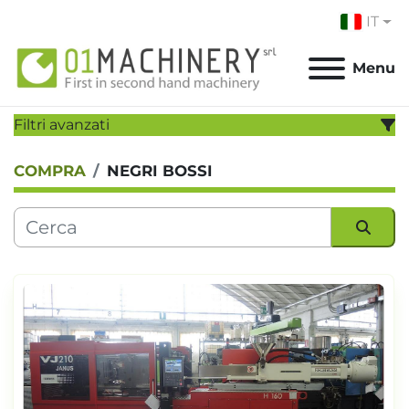
IT
Menu
Filtri avanzati
COMPRA
NEGRI BOSSI
CATEGORIA:
PRODUTTORE:
Ordina per
MODELLO:
ANNO
Applicare
Cancella