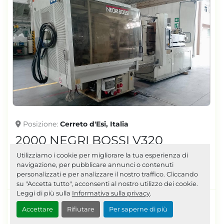
Posizione
Cerreto d'Esi, Italia
2000 NEGRI BOSSI V320
3200H-1450 IN0730
Utilizziamo i cookie per migliorare la tua esperienza di
navigazione, per pubblicare annunci o contenuti
personalizzati e per analizzare il nostro traffico. Cliccando
VENDUTO
su "Accetta tutto", acconsenti al nostro utilizzo dei cookie.
Leggi di più sulla
Informativa sulla privacy
.
Tonnellaggio: 320 | Tipo pompa: Variabile | Note
Accettare
Rifiutare
Per saperne di più
pompa: Prima pompa Moog (2019); Seconda