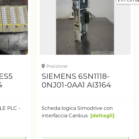
Posizione
ES5
SIEMENS 6SN1118-
4
0NJ01-0AA1 AI3164
E PLC -
Scheda logica Simodrive con
interfaccia Canbus
dettagli