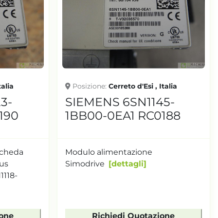
talia
Posizione
Cerreto d'Esi , Italia
3-
SIEMENS 6SN1145-
190
1BB00-0EA1 RC0188
scheda
Modulo alimentazione
Bus
Simodrive
dettagli
1118-
ione
Richiedi Quotazione