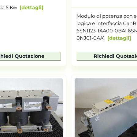
da 5 Kw
dettagli
Modulo di potenza con 
logica e interfaccia Can
6SN1123-1AA00-0BA1 6SN
0NJ01-0AA1
dettagli
chiedi Quotazione
Richiedi Quotaz