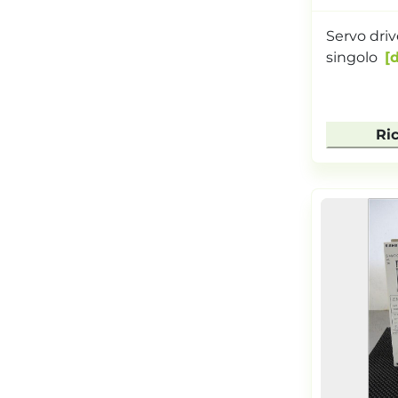
Servo dri
singolo
d
Ri