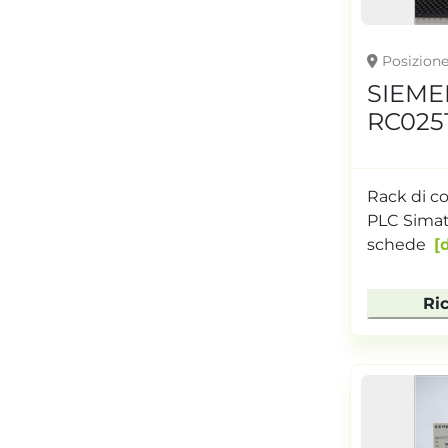
Posizion
SIEMEN
RC025
Rack di c
PLC Simat
schede
Ri