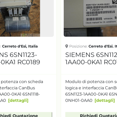
e
Cerreto d'Esi, Italia
Posizione
Cerreto d'Esi. I
NS 6SN1123-
SIEMENS 6SN112
-0KA1 RC0189
1AA00-0KA1 RC0
 potenza con scheda
Modulo di potenza con 
nterfaccia CanBus
logica e interfaccia Can
AA00-0KA1 6SN1118-
6SN1123-1AA00-0KA1 6SN
AA0
dettagli
0NH01-0AA0
dettagli
chiedi Quotazione
Richiedi Quotaz