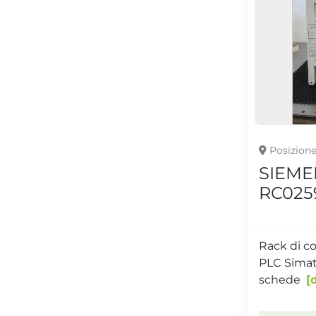
Posizion
SIEMEN
RC025
Rack di c
PLC Simat
schede