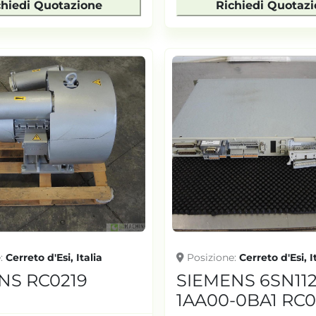
chiedi Quotazione
Richiedi Quotaz
e
Cerreto d'Esi, Italia
Posizione
Cerreto d'Esi, I
NS RC0219
SIEMENS 6SN112
1AA00-0BA1 RC0