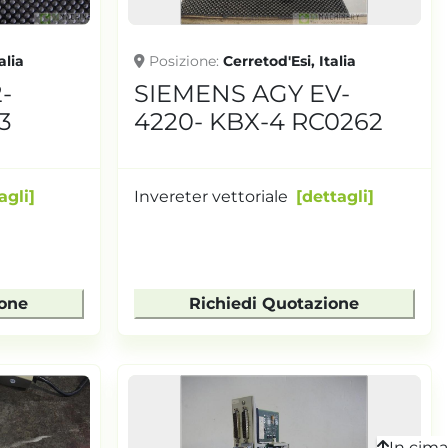
alia
Posizione
Cerretod'Esi, Italia
-
SIEMENS AGY EV-
3
4220- KBX-4 RC0262
agli
Invereter vettoriale
dettagli
ione
Richiedi Quotazione
In cima