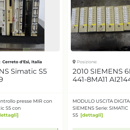
e
Cerreto d'Esi, Italia
Posizione
S Simatic S5
2010 SIEMENS 6
9
441-8MA11 AI214
ontrollo presse MIR con
MODULO USCITA DIGITAL
ic S5 con
SIEMENS Serie: SIMATIC
dettagli
S5
dettagli