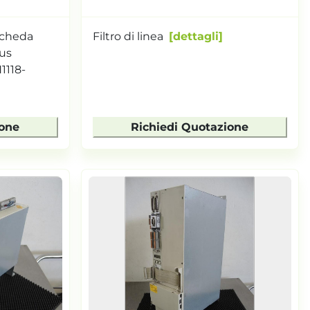
scheda
Filtro di linea
dettagli
Bus
1118-
ione
Richiedi Quotazione