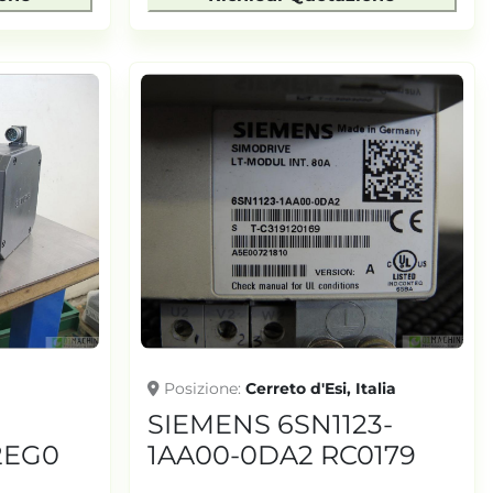
Posizione
Cerreto d'Esi, Italia
SIEMENS 6SN1123-
2EG0
1AA00-0DA2 RC0179