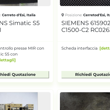
e
Cerreto d'Esi, Italia
Posizione
Cerretod'Esi, It
S Simatic S5
SIEMENS 615902
1
C1500-C2 RC026
ontrollo presse MIR con
Scheda interfaccia
dett
ic S5 con
dettagli
chiedi Quotazione
Richiedi Quotaz