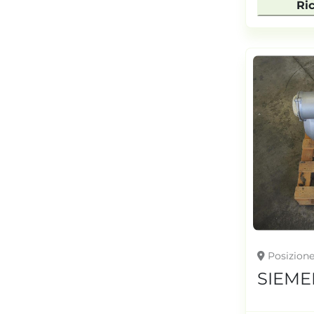
Ri
Posizion
SIEME