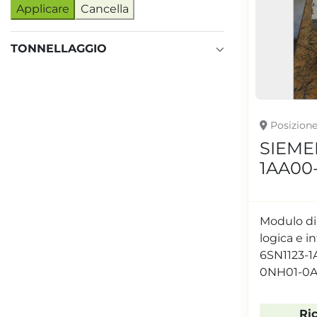
Applicare
Cancella
TONNELLAGGIO
Posizion
SIEME
1AA00
Modulo di
logica e i
6SN1123-1
0NH01-0
Ri