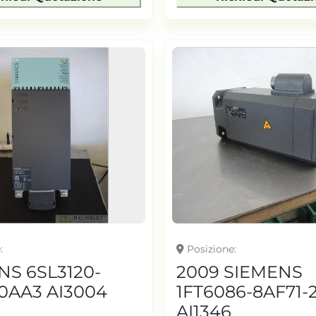
e
Posizione
NS 6SL3120-
2009 SIEMENS
-0AA3 AI3004
1FT6086-8AF71-
AI1346