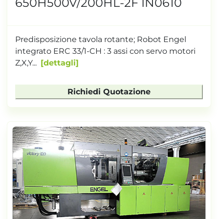
650H500V/200HL-2F IN0610
Predisposizione tavola rotante; Robot Engel
integrato ERC 33/1-CH : 3 assi con servo motori
Z,X,Y...
dettagli
Richiedi Quotazione