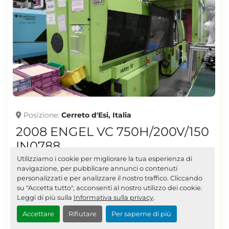
Posizione
Cerreto d'Esi, Italia
2008 ENGEL VC 750H/200V/150
IN0788
Utilizziamo i cookie per migliorare la tua esperienza di
navigazione, per pubblicare annunci o contenuti
personalizzati e per analizzare il nostro traffico. Cliccando
EQUIPAGGIATA CON ROBOT ENGEL ERC 33/2-F
su "Accetta tutto", acconsenti al nostro utilizzo dei cookie.
ANNO 2008, ISOLA DI LAVORO, NASTRO
Leggi di più sulla
Informativa sulla privacy
.
TRASPORTATORE Tonnellaggio: 150
dettagli
Accettare
Rifiutare
Per saperne di più