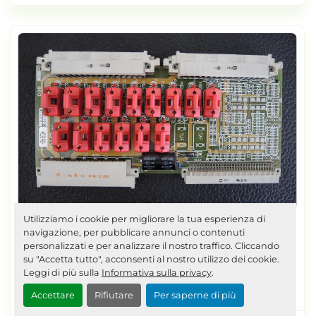
Utilizziamo i cookie per migliorare la tua esperienza di
navigazione, per pubblicare annunci o contenuti
Posizione
personalizzati e per analizzare il nostro traffico. Cliccando
2001 ARBURG 660 123.946 A
su "Accetta tutto", acconsenti al nostro utilizzo dei cookie.
Leggi di più sulla
Informativa sulla privacy
.
+B10 AI2977
Accettare
Rifiutare
Per saperne di più